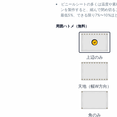
ビニールシートの多くは温度や素
ンを製作すると、縮んで閉め切る
最低5%、できる限り7%〜10%
周囲ハトメ（無料）
上
辺
の
み
上辺のみ
天
地
（幅
W
天地（幅W方向）
方
角
向）
の
み
角のみ