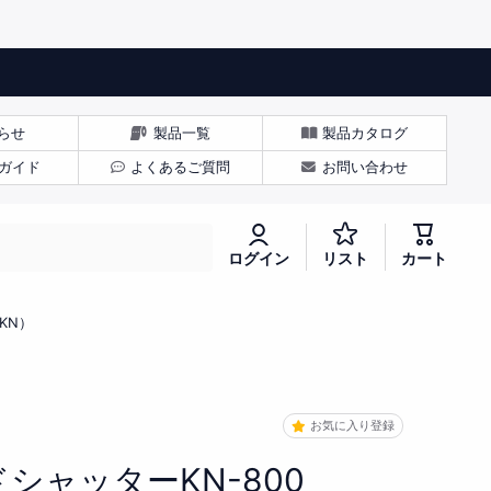
らせ
製品一覧
製品カタログ
ガイド
よくあるご質問
お問い合わせ
お
ログイン
リスト
カート
気
に
入
KN）
り
お気に入り登録
シャッターKN-800