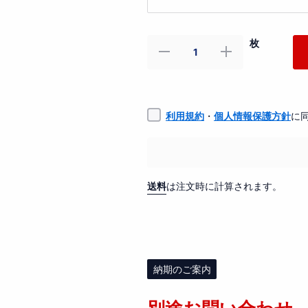
枚
を
を
減
増
ら
や
す
す
【特
【特
注】
注】
利用規約
・
個人情報保護方針
に
サ
サ
ウ
ウ
ン
ン
ド
ド
シ
シ
送料
は注文時に計算されます。
ャ
ャ
ッ
ッ
タ
タ
ー
ー
KN-
KN-
800
800
0.72mm
0.72mm
タ
タ
納期のご案内
ー
ー
ポ
ポ
リ
リ