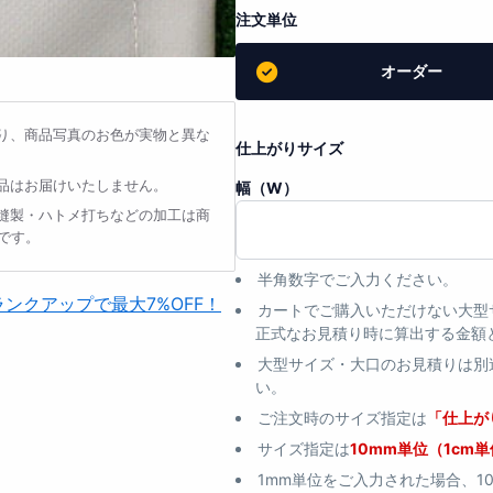
注文単位
オーダー
り、商品写真のお色が実物と異な
仕上がりサイズ
品はお届けいたしません。
幅（W）
縫製・ハトメ打ちなどの加工は商
です。
半角数字でご入力ください。
カートでご購入いただけない大型
正式なお見積り時に算出する金額
大型サイズ・大口のお見積りは別
い。
ご注文時のサイズ指定は
「仕上が
サイズ指定は
10mm単位（1cm
1mm単位をご入力された場合、1