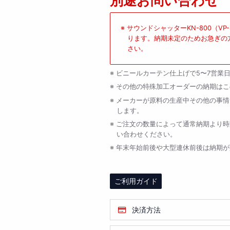
別途お問い合わせ
ン
ン
（VB-
（VB-
072KN）
072KN）
サウンドシャッターKN-800（V
ります。納期未定のためお急ぎの
さい。
ビニールカーテン仕上げで5〜7営業
その他の特殊加工オーダーの納期はこ
メーカーが原料の生産中その他の事情
します。
ご注文の数量によって通常納期より時
い合わせください。
年末年始前後や大型連休前後は納期が
ご利用ガイド
決済方法