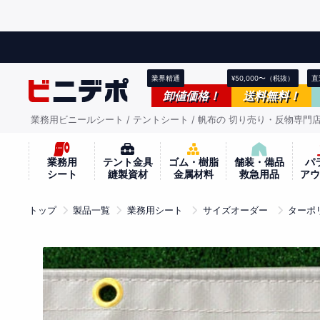
へ
ス
キ
ッ
プ
業界精通
¥50,000〜
（税抜）
直
卸値価格！
送料無料！
業務用ビニールシート / テントシート / 帆布の 切り売り・反物専門
業務用
テント金具
ゴム・樹脂
舗装・備品
パ
シート
縫製資材
金属材料
救急用品
ア
トップ
製品一覧
業務用シート
サイズオーダー
ターポ
製
品
情
報