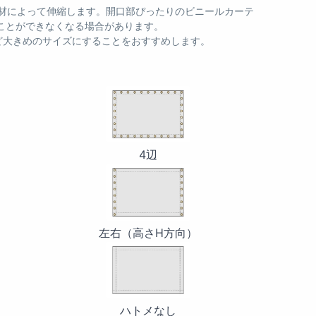
材によって伸縮します。開口部ぴったりのビニールカーテ
ことができなくなる場合があります。
ほど大きめのサイズにすることをおすすめします。
4
辺
4辺
左
右
（高
さ
左右（高さH方向）
H
ハ
方
ト
向）
メ
な
ハトメなし