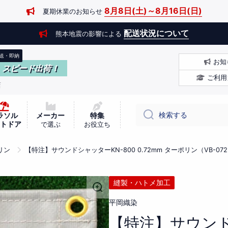
8月8日(土)～8月16日(日)
夏期休業のお知らせ
配送状況について
熊本地震の影響による
送・即納
お知
スピード出荷！
ご利用
店
検索する
ラソル
メーカー
特集
ウトドア
で選ぶ
お役立ち
リン
【特注】サウンドシャッターKN-800 0.72mm ターポリン（VB-072
縫製・ハトメ加工
平岡織染
【特注】サウンド