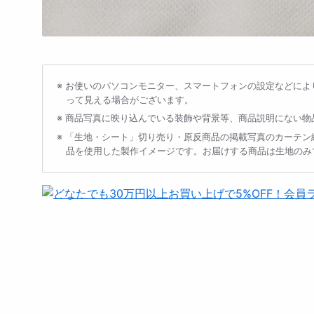
メ
デ
ィ
ア
お使いのパソコンモニター、スマートフォンの設定などによ
1
って見える場合がございます。
を
モ
商品写真に映り込んでいる装飾や背景等、商品説明にない物
ー
「生地・シート」切り売り・原反商品の掲載写真のカーテン
ダ
品を使用した製作イメージです。お届けする商品は生地のみ
ル
で
開
く