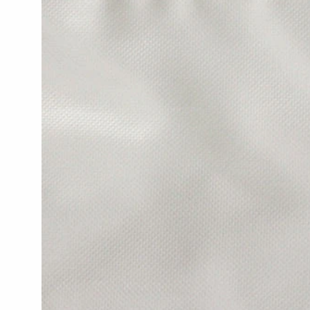
へ
ス
キ
ッ
プ